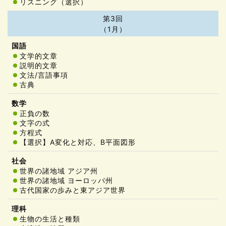
リスニング（選択）
第3回
（1月）
文学的文章
説明的文章
文法/言語事項
古典
正負の数
文字の式
方程式
【選択】A変化と対応、B平面図形
世界の諸地域 アジア州
世界の諸地域 ヨーロッパ州
古代国家の歩みと東アジア世界
生物の生活と種類