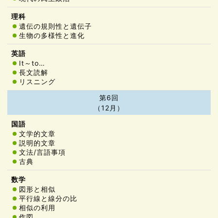
遺伝の規則性と遺伝子
生物の多様性と進化
It～to…
長文読解
リスニング
第6回
（12月）
文学的文章
説明的文章
文法/言語事項
古典
図形と相似
平行線と線分の比
相似の利用
作図