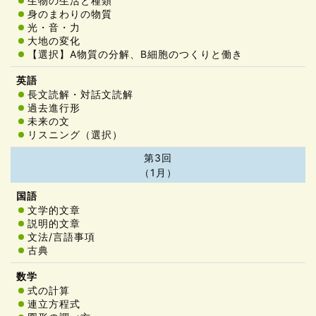
生物の生活と種類
身のまわりの物質
光・音・力
大地の変化
【選択】A物質の分解、B細胞のつくりと働き
長文読解・対話文読解
過去進行形
未来の文
リスニング（選択）
第3回
（1月）
文学的文章
説明的文章
文法/言語事項
古典
式の計算
連立方程式