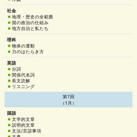
地理・歴史の全範囲
国の政治の仕組み
地方自治と私たち
物体の運動
力のはたらき方
分詞
関係代名詞
長文読解
リスニング
第7回
（1月）
文学的文章
説明的文章
文法/言語事項
古典