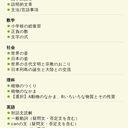
説明的文章
文法/言語事項
小学校の総復習
正負の数
文字の式
世界の姿
日本の姿
世界の古代文明と宗教のおこり
日本列島の誕生と大陸との交流
植物のつくり
植物のなかま
【選択】A動物のなかま、Bいろいろな物質とその性質
対話文読解
一般動詞（疑問文・否定文を含む）
canの文（疑問文・否定文を含む）