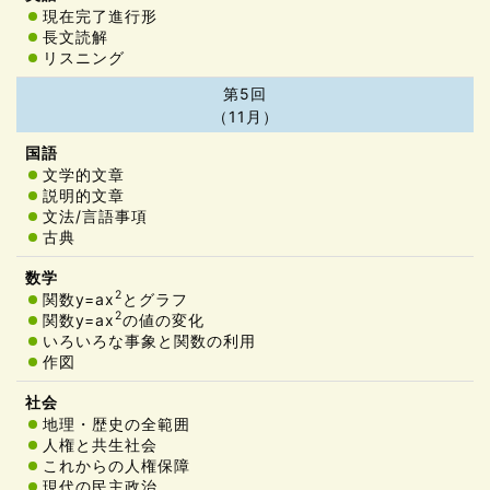
現在完了進行形
長文読解
リスニング
第5回
（11月）
文学的文章
説明的文章
文法/言語事項
古典
2
関数y=ax
とグラフ
2
関数y=ax
の値の変化
いろいろな事象と関数の利用
作図
地理・歴史の全範囲
人権と共生社会
これからの人権保障
現代の民主政治