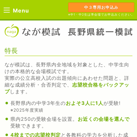
中３専用お申込み
Menu
※中1・中2生は準会場でお申込みください。
特長
なが模試は、長野県内全地域を対象とした、中学生向
けの本格的な会場模試です。
実際の公立高校入試の出題傾向にあわせた問題と、詳
細な成績分析・合否判定で、
志望校合格をバックアッ
プ
します。
長野県内の中学3年生の
およそ3人に1人
が受験!
※2025年度実績
県内250の受験会場を設置。
お近くの会場を選んで
受験できます。
4校までの志望校判定
と各教科の学力を分析した成