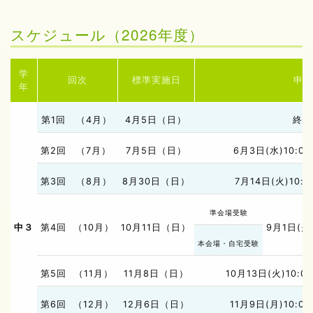
スケジュール（2026年度）
学
回次
標準実施日
申込
年
第1回
（4月）
4月5日（日）
終了
第2回
（7月）
7月5日（日）
6月3日(水)10:00
第3回
（8月）
8月30日（日）
7月14日(火)10:0
準会場受験
中３
第4回
（10月）
10月11日（日）
9月1日(火)
本会場・自宅受験
第5回
（11月）
11月8日（日）
10月13日(火)10:00
第6回
（12月）
12月6日（日）
11月9日(月)10:00