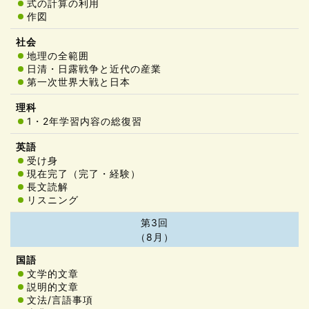
式の計算の利用
作図
地理の全範囲
日清・日露戦争と近代の産業
第一次世界大戦と日本
1・2年学習内容の総復習
受け身
現在完了（完了・経験）
長文読解
リスニング
第3回
（8月）
文学的文章
説明的文章
文法/言語事項